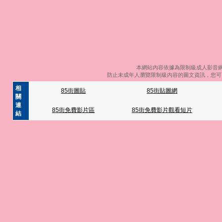
本網站內容依據為限制級成人影音網
防止未成年人瀏覽限制級內容的圖文資訊，您可以
相
85街圖貼
85街貼圖網
關
連
85街免費影片區
85街免費影片觀看短片
結